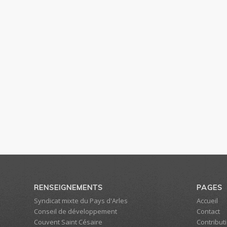
RENSEIGNEMENTS
PAGES
Syndicat mixte du Pays d'Arles
Accueil
Conseil de développement
Contact
Couvent Saint Césaire
Contributi