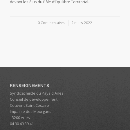
devant les élus du Pôle d’Équilibre Territorial…
0 Commentaires
/
2 mars 2022
RENSEIGNEMENTS
Syndicat mixte du Pays d'Arles
Conseil de développement
Couvent Saint Césaire
Impasse des Mourgues
13200 Arles
04 90 49 39 41